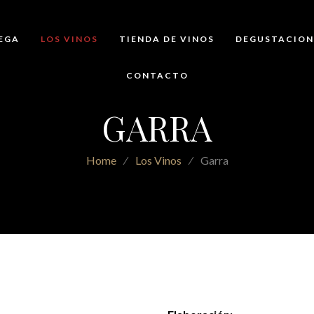
EGA
LOS VINOS
TIENDA DE VINOS
DEGUSTACION
CONTACTO
GARRA
Home
⁄
Los Vinos
⁄
Garra