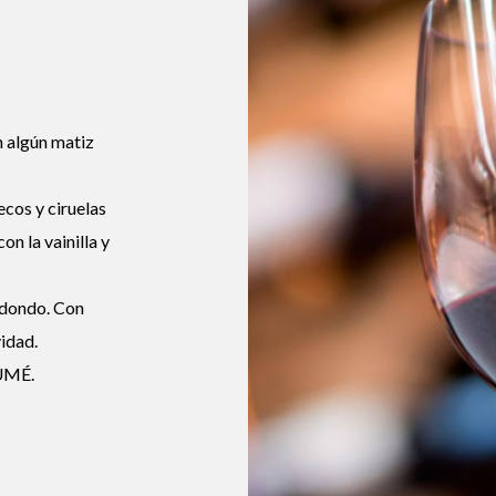
n algún matiz
cos y ciruelas
on la vainilla y
edondo. Con
idad.
FUMÉ.