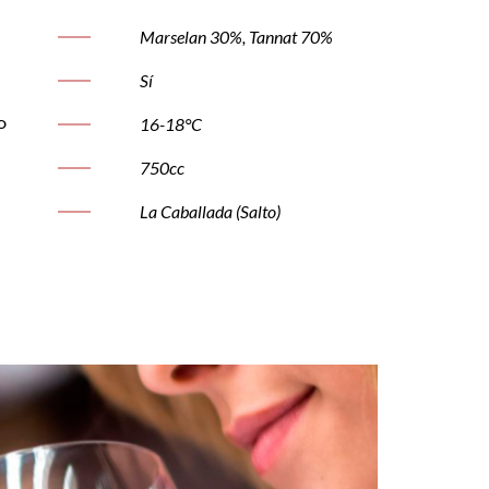
Marselan 30%, Tannat 70%
Sí
16-18°C
O
750cc
La Caballada (Salto)