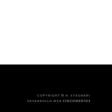
COPYRIGHT ©
H. STAGNARI
DESARROLLO WEB