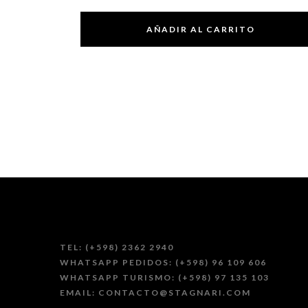
AÑADIR AL CARRITO
TEL: (+598) 2362 2940
WHATSAPP PEDIDOS: (+598) 96 109 606
WHATSAPP TURISMO: (+598) 97 135 103
EMAIL: CONTACTO@STAGNARI.COM