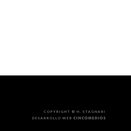
COPYRIGHT ©
H. STAGNARI
DESARROLLO WEB