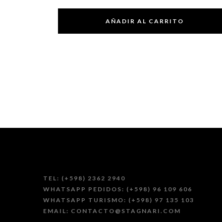
AÑADIR AL CARRITO
TEL: (+598) 2362 2940
WHATSAPP PEDIDOS: (+598) 96 109 606
WHATSAPP TURISMO: (+598) 97 135 103
EMAIL: CONTACTO@STAGNARI.COM